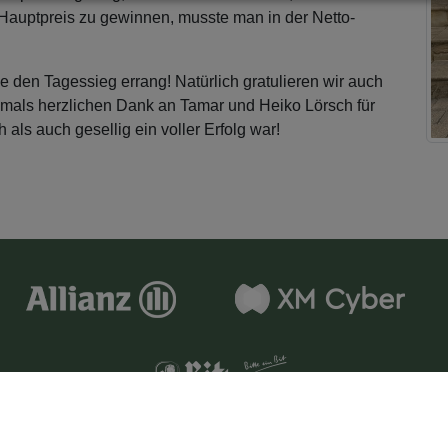
auptpreis zu gewinnen, musste man in der Netto-
 den Tagessieg errang! Natürlich gratulieren wir auch
mals herzlichen Dank an Tamar und Heiko Lörsch für
als auch gesellig ein voller Erfolg war!