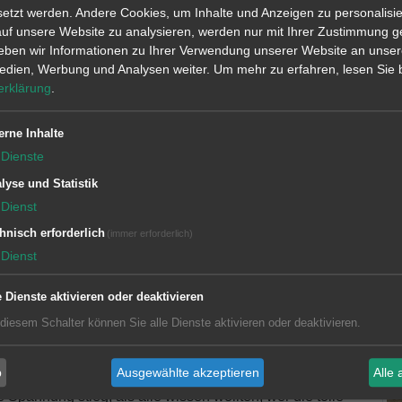
setzt werden. Andere Cookies, um Inhalte und Anzeigen zu personalisi
 auf unsere Website zu analysieren, werden nur mit Ihrer Zustimmung g
ben wir Informationen zu Ihrer Verwendung unserer Website an unser
Medien, Werbung und Analysen weiter.
Um mehr zu erfahren, lesen Sie b
erklärung
.
erne Inhalte
TROPHY
Dienste
lyse und Statistik
Dienst
r und Heiko Lörsch, war ein rundum gelungenes Turnier.
 was sicherlich zum perfekten Ablauf beitrug. Das
hnisch erforderlich
(immer erforderlich)
rzlich am HWH I und überraschte alle mit vielen tollen
Dienst
nten sich vor dem Start bei einem leckeren Kaffee vom
 der Kanone den offiziellen Beginn markierte.
e Dienste aktivieren oder deaktivieren
 diesem Schalter können Sie alle Dienste aktivieren oder deaktivieren.
tand: schöne Fairways, ausgezeichnete Grüns und
 Turnieratmosphäre. Nach dem sportlichen Teil wurden die
b
Ausgewählte akzeptieren
Alle 
Grillbuffet und erlesenen Weinen aus der Pfalz
Spannung stieg, als alle wissen wollten, wer die tolle