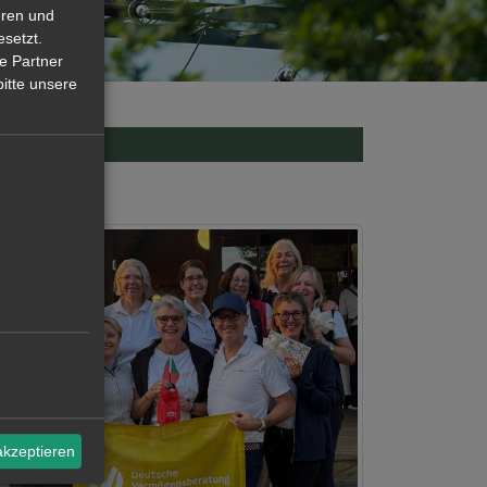
eren und
esetzt.
e Partner
itte unsere
akzeptieren