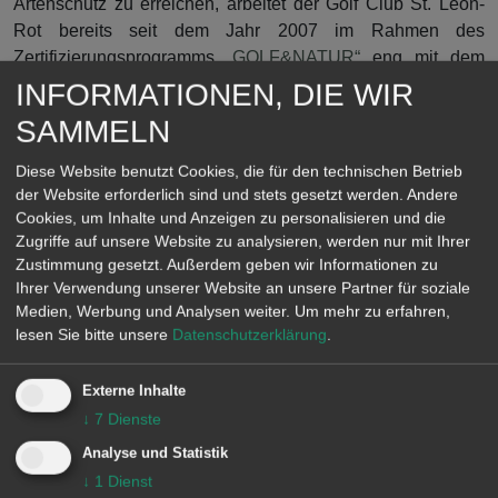
Artenschutz zu erreichen, arbeitet der Golf Club St. Leon-
Rot bereits seit dem Jahr 2007 im Rahmen des
Zertifizierungsprogramms
„GOLF&NATUR“
eng mit dem
Deutschen Golf Verband und dessen Experten zusammen.
INFORMATIONEN, DIE WIR
Darüber hinaus wurde im Jahr 2019 von den baden-
SAMMELN
württembergischen Golfanlagen, dem Umweltministerium
Baden Württemberg, dem Baden-Württembergischen
Diese Website benutzt Cookies, die für den technischen Betrieb
Golfverband (BWGV) und dem Deutschen Golf Verband
der Website erforderlich sind und stets gesetzt werden. Andere
(DGV) das Pilotprojekt
„Lebensraum Golfplatz – Wir fördern
Cookies, um Inhalte und Anzeigen zu personalisieren und die
Zugriffe auf unsere Website zu analysieren, werden nur mit Ihrer
Artenvielfalt
“ ins Leben gerufen, an dem sich der Golf Club
Zustimmung gesetzt. Außerdem geben wir Informationen zu
St. Leon-Rot beteiligt. Ziel des Projektes ist es, die
Ihrer Verwendung unserer Website an unsere Partner für soziale
vorhandenen Biodiversitätsflächen auf baden-
Medien, Werbung und Analysen weiter.
Um mehr zu erfahren,
württembergischen Golfanlagen quantitativ und qualitativ
lesen Sie bitte unsere
Datenschutzerklärung
.
auszubauen. In diesem Zuge werden im Golf Club St. Leon-
Rot in den kommenden Monaten weitere Maßnahmen zum
Externe Inhalte
Artenschutz umgesetzt, über die wir regelmäßig auf
↓
7
Dienste
unseren
Social Media Kanälen
berichten.
Analyse und Statistik
Neben zahlreichen Partnern wie u.a. dem Greenkeeper
↓
1
Dienst