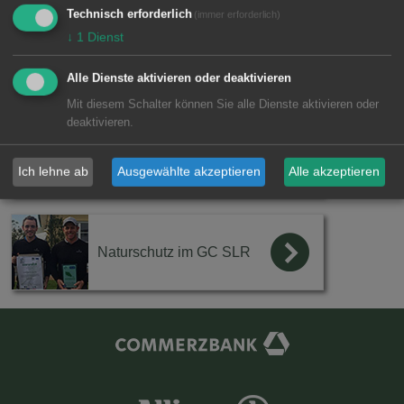
Verband Deutschland e.V., Leading Golf Clubs of Germany
Technisch erforderlich
(immer erforderlich)
e.V. u.v.m., findet auch mit den Naturschutzbehörden ein
↓
1
Dienst
regelmäßiger Austausch statt. Weitere Informationen zu
ausgewählten Themenschwerpunkten finden Sie auf
Alle Dienste aktivieren oder deaktivieren
unseren Unterseiten.
Mit diesem Schalter können Sie alle Dienste aktivieren oder
deaktivieren.
25 Jahre Biodiversität &
Naturschutz im GC SLR
Ich lehne ab
Ausgewählte akzeptieren
Alle akzeptieren
Naturschutz im GC SLR